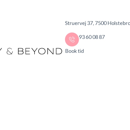
Struervej 37, 7500 Holstebr
93 60 08 87
Book tid