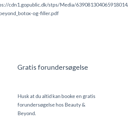
ps://cdn1.gopublic.dk/stps/Media/639081304065918014
beyond_botox-og-filler.pdf
Gratis forundersøgelse
Husk at du altid kan booke en gratis
forundersøgelse hos Beauty &
Beyond.