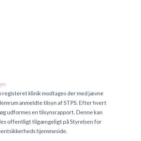
syn
 registeret klinik modtages der med jævne
lemrum anmeldte tilsyn af STPS. Efter hvert
øg udformes en tilsynsrapport. Denne kan
des offentligt tilgængeligt på Styrelsen for
ientsikkerheds hjemmeside.