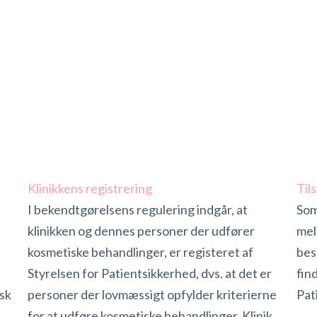
Klinikkens registrering
Til
I bekendtgørelsens regulering indgår, at
Som
klinikken og dennes personer der udfører
mel
kosmetiske behandlinger, er registeret af
bes
i
Styrelsen for Patientsikkerhed, dvs. at det er
fin
sk
personer der lovmæssigt opfylder kriterierne
Pat
for at udføre kosmetiske behandlinger. Klinik