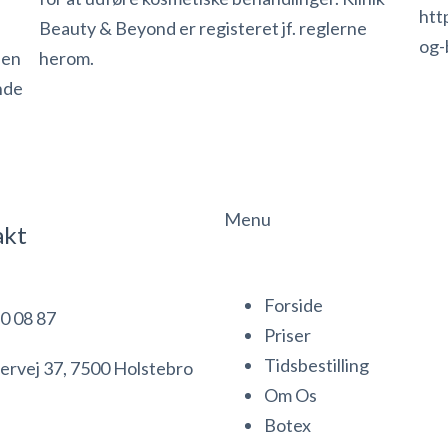
htt
Beauty & Beyond er registeret jf. reglerne
og-
sen
herom.
nde
Menu
akt
Forside
0 08 87
Priser
Tidsbestilling
ervej 37, 7500 Holstebro
Om Os
Botex