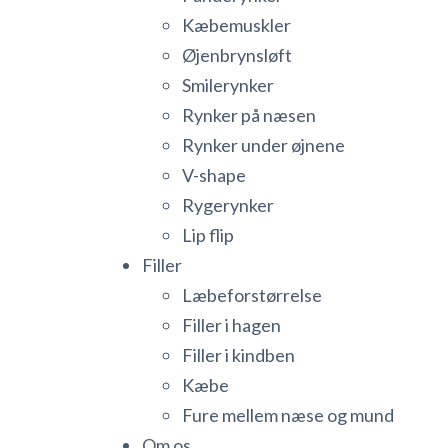
Kæbemuskler
Øjenbrynsløft
Smilerynker
Rynker på næsen
Rynker under øjnene
V-shape
Rygerynker
Lip flip
Filler
Læbeforstørrelse
Filler i hagen
Filler i kindben
Kæbe
Fure mellem næse og mund
Om os