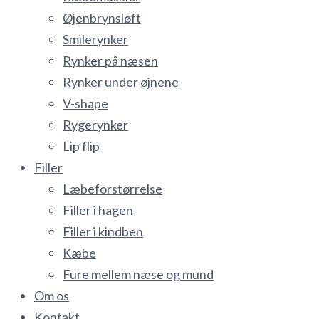
Øjenbrynsløft
Smilerynker
Rynker på næsen
Rynker under øjnene
V-shape
Rygerynker
Lip flip
Filler
Læbeforstørrelse
Filler i hagen
Filler i kindben
Kæbe
Fure mellem næse og mund
Om os
Kontakt