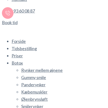
93 60 08 87
Book tid
Forside
Tidsbestilling
Priser
Botox
Rynker mellem øjnene
Gummy smile
Panderynker
Kæbemuskler
Øjenbrynsløft
Smilerynker