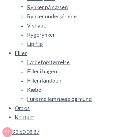
Rynker på næsen
Rynker under øjnene
V-shape
Rygerynker
Lip flip
Filler
Læbeforstørrelse
Filler i hagen
Filler i kindben
Kæbe
Fure mellem næse og mund
Om os
Kontakt
93 60 08 87