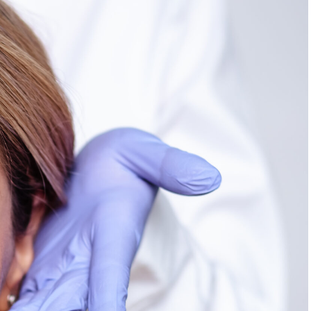
kler og nerver forhindres.
orsvinder helt