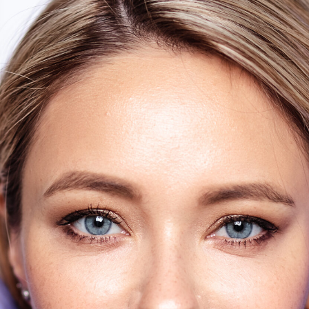
y & Beyond
 muskelsammentrækningerne, da signalstoffet mellem mus
r musklen af, og hudfolderne – rynkerne reduceres eller f