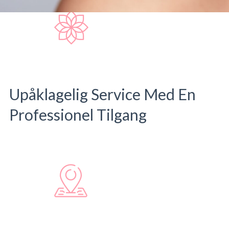
Gratis
BEAUTY
BOOK
Konsultation
&
AFTALE
BEYOND
Upåklagelig Service Med En
Professionel Tilgang