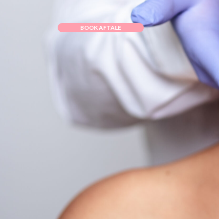
Over 20 Forskellige
BOOK AFTALE
Procedurer
Autoriserede
Læger