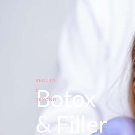
Velkommen til Beaut
Botox behandling mindsker
Dermed slappe
BEAUTY
Botox
&
BEYOND
& Filler