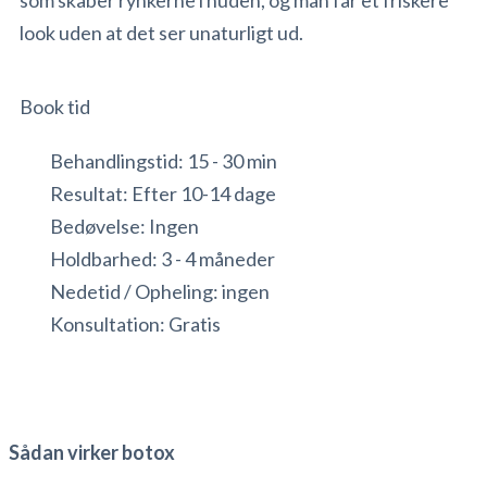
som skaber rynkerne i huden, og man får et friskere
look uden at det ser unaturligt ud.
Book tid
Behandlingstid: 15 - 30 min
Resultat: Efter 10-14 dage
Bedøvelse: Ingen
Holdbarhed: 3 - 4 måneder
Nedetid / Opheling: ingen
Konsultation: Gratis
Sådan virker botox