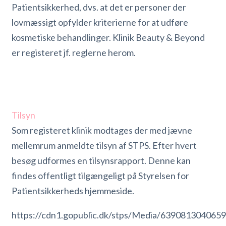
Patientsikkerhed, dvs. at det er personer der
lovmæssigt opfylder kriterierne for at udføre
kosmetiske behandlinger. Klinik Beauty & Beyond
er registeret jf. reglerne herom.
Tilsyn
Som registeret klinik modtages der med jævne
mellemrum anmeldte tilsyn af STPS. Efter hvert
besøg udformes en tilsynsrapport. Denne kan
findes offentligt tilgængeligt på Styrelsen for
Patientsikkerheds hjemmeside.
https://cdn1.gopublic.dk/stps/Media/639081304065