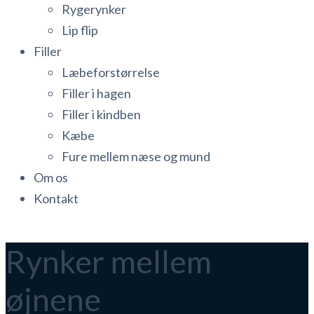
Rygerynker
Lip flip
Filler
Læbeforstørrelse
Filler i hagen
Filler i kindben
Kæbe
Fure mellem næse og mund
Om os
Kontakt
Rynker mellem
øjnene